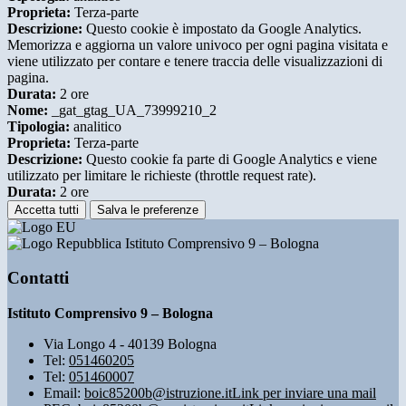
Proprieta:
Terza-parte
Descrizione:
Questo cookie è impostato da Google Analytics.
Memorizza e aggiorna un valore univoco per ogni pagina visitata e
viene utilizzato per contare e tenere traccia delle visualizzazioni di
pagina.
Durata:
2 ore
Nome:
_gat_gtag_UA_73999210_2
Tipologia:
analitico
Proprieta:
Terza-parte
Descrizione:
Questo cookie fa parte di Google Analytics e viene
utilizzato per limitare le richieste (throttle request rate).
Durata:
2 ore
Accetta tutti
Salva le preferenze
Istituto Comprensivo 9 – Bologna
Contatti
Istituto Comprensivo 9 – Bologna
Via Longo 4 - 40139 Bologna
Tel:
051460205
Tel:
051460007
Email:
boic85200b@istruzione.it
Link per inviare una mail