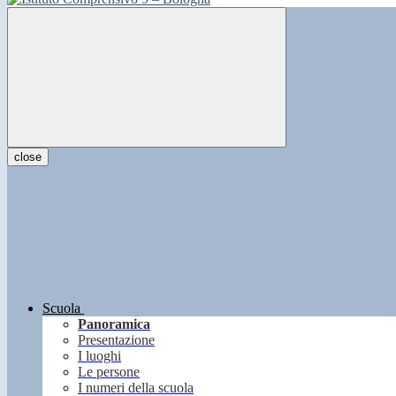
close
Scuola
Panoramica
Presentazione
I luoghi
Le persone
I numeri della scuola