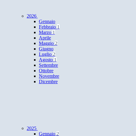
2026
Gennaio
Febbraio
1
Marzo
1
Aprile
Maggio
2
Giugno
Luglio
2
Agosto
1
Settembre
Ottobre
Novembre
Dicembre
2025
Gennaio
2