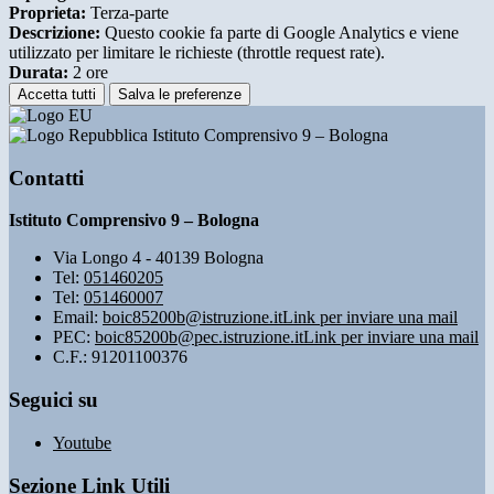
Proprieta:
Terza-parte
Descrizione:
Questo cookie fa parte di Google Analytics e viene
utilizzato per limitare le richieste (throttle request rate).
Durata:
2 ore
Accetta tutti
Salva le preferenze
Istituto Comprensivo 9 – Bologna
Contatti
Istituto Comprensivo 9 – Bologna
Via Longo 4 - 40139 Bologna
Tel:
051460205
Tel:
051460007
Email:
boic85200b@istruzione.it
Link per inviare una mail
PEC:
boic85200b@pec.istruzione.it
Link per inviare una mail
C.F.: 91201100376
Seguici su
Youtube
Sezione Link Utili