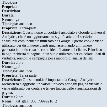
Tipologia
Proprieta
Descrizione
Durata
Nome:
_ga
Tipologia:
analitico
Proprieta:
Terza-parte
Descrizione:
Questo nome di cookie è associato a Google Universal
Analytics, che è un aggiornamento significativo del servizio di
analisi più comunemente utilizzato da Google. Questo cookie viene
utilizzato per distinguere utenti unici assegnando un numero
generato in modo casuale come identificatore del cliente. È incluso
in ogni richiesta di pagina in un sito e utilizzato per calcolare i dati di
visitatori, sessioni e campagne per i rapporti di analisi dei siti.
Durata:
2 ore
Nome:
_gid
Tipologia:
analitico
Proprieta:
Terza-parte
Descrizione:
Questo cookie è impostato da Google Analytics.
Memorizza e aggiorna un valore univoco per ogni pagina visitata e
viene utilizzato per contare e tenere traccia delle visualizzazioni di
pagina.
Durata:
2 ore
Nome:
_gat_gtag_UA_73999210_2
Tipologia:
analitico