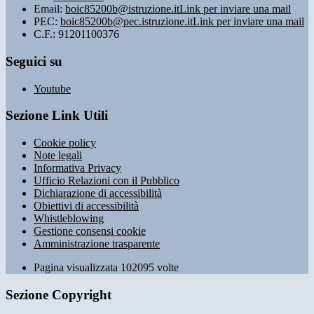
Email:
boic85200b@istruzione.it
Link per inviare una mail
PEC:
boic85200b@pec.istruzione.it
Link per inviare una mail
C.F.: 91201100376
Seguici su
Youtube
Sezione Link Utili
Cookie policy
Note legali
Informativa Privacy
Ufficio Relazioni con il Pubblico
Dichiarazione di accessibilità
Obiettivi di accessibilità
Whistleblowing
Gestione consensi cookie
Amministrazione trasparente
Pagina visualizzata
102095
volte
Sezione Copyright